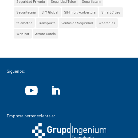
Seguridad Privada
Seguridad Telco
Segurilatam
Seguritecnia
SIM Global
SIM multi-cobertura
Smart Cities
telemetría
Transporte
Ventas de Seguridad
wearables
Webinar
Álvaro García
Síguenos:
Empresa perteneciente a: