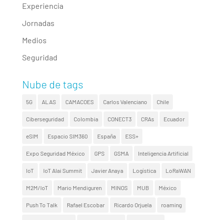
Experiencia
Jornadas
Medios
Seguridad
Nube de tags
5G
ALAS
CAMACOES
Carlos Valenciano
Chile
Ciberseguridad
Colombia
CONECT3
CRAs
Ecuador
eSIM
Espacio SIM360
España
ESS+
Expo Seguridad México
GPS
GSMA
Inteligencia Artificial
IoT
IoT Alai Summit
Javier Anaya
Logística
LoRaWAN
M2M/IoT
Mario Mendiguren
MINOS
MUB
México
Push To Talk
Rafael Escobar
Ricardo Orjuela
roaming