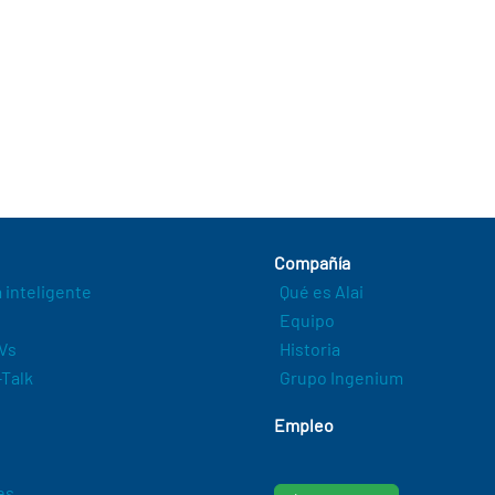
Compañía
a inteligente
Qué es Alai
Equipo
Vs
Historia
Talk
Grupo Ingenium
Empleo
es