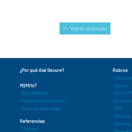
Volver al listado
¿Por qué Alai Secure?
Rubros
Industri
M2M/IoT
Banca
SIMs M2M/IoT
POS y TP
Plataforma de Gestión
Push-To-
Suite de Seguridad
GPS
Utilities
Referencias
Vending
Clientes
Wearabl