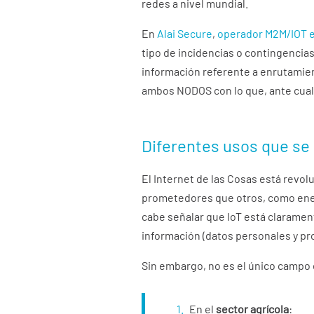
redes a nivel mundial.
En
Alai Secure
,
operador M2M/IOT 
tipo de incidencias o contingencia
información referente a enrutamien
ambos NODOS con lo que, ante cualq
Diferentes usos que se 
El Internet de las Cosas está revol
prometedores que otros, como energí
cabe señalar que IoT está claramen
información (datos personales y pro
Sin embargo, no es el único campo 
En el
sector agrícola
: