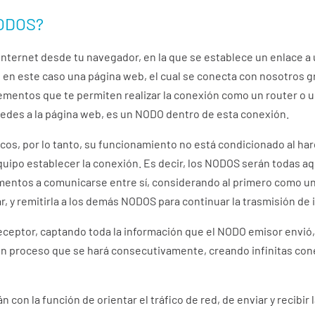
NODOS?
Internet desde tu navegador, en la que se establece un enlace a 
en este caso una página web, el cual se conecta con nosotros gra
mentos que te permiten realizar la conexión como un router o u
ccedes a la página web, es un NODO dentro de esta conexión.
cos, por lo tanto, su funcionamiento no está condicionado al ha
quipo establecer la conexión. Es decir, los NODOS serán todas aq
ementos a comunicarse entre sí, considerando al primero como un 
, y remitirla a los demás NODOS para continuar la trasmisión de 
eptor, captando toda la información que el NODO emisor envió,
 un proceso que se hará consecutivamente, creando infinitas con
on la función de orientar el tráfico de red, de enviar y recibir l