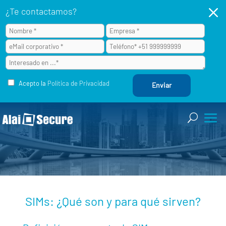
M
¿Te contactamos?
Acepto la
Política de Privacidad
SIMs: ¿Qué son y para qué sirven?