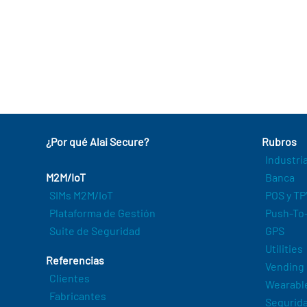
¿Por qué Alai Secure?
Rubros
Industri
M2M/IoT
Banca
SIMs M2M/IoT
POS y TP
Plataforma de Gestión
Push-To-
Suite de Seguridad
GPS
Utilities
Referencias
Vending
Clientes
Wearabl
Fabricantes
Segurida