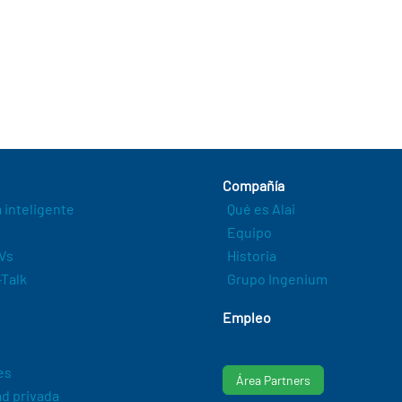
Compañía
a inteligente
Qué es Alai
Equipo
Vs
Historia
Talk
Grupo Ingenium
Empleo
es
Área Partners
d privada