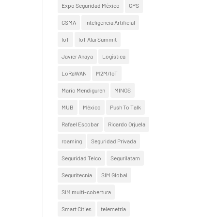
Expo Seguridad México
GPS
GSMA
Inteligencia Artificial
IoT
IoT Alai Summit
Javier Anaya
Logística
LoRaWAN
M2M/IoT
Mario Mendiguren
MINOS
MUB
México
Push To Talk
Rafael Escobar
Ricardo Orjuela
roaming
Seguridad Privada
Seguridad Telco
Segurilatam
Seguritecnia
SIM Global
SIM multi-cobertura
Smart Cities
telemetría