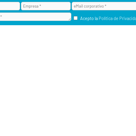
Acepto la
Política de Privacid
¿POR QUÉ ALAI SECURE?
M2M / IOT
RU