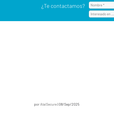
¿Te contactamos?
por
AlaiSecure
|
08/Sep/2025