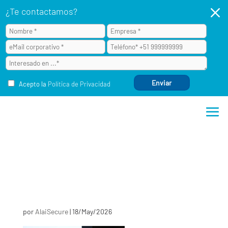
M
¿Te contactamos?
Acepto la
Política de Privacidad
por
AlaiSecure
|
18/May/2026