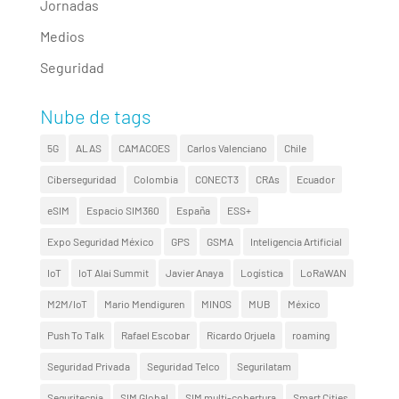
Jornadas
Medios
Seguridad
Nube de tags
5G
ALAS
CAMACOES
Carlos Valenciano
Chile
Ciberseguridad
Colombia
CONECT3
CRAs
Ecuador
eSIM
Espacio SIM360
España
ESS+
Expo Seguridad México
GPS
GSMA
Inteligencia Artificial
IoT
IoT Alai Summit
Javier Anaya
Logística
LoRaWAN
M2M/IoT
Mario Mendiguren
MINOS
MUB
México
Push To Talk
Rafael Escobar
Ricardo Orjuela
roaming
Seguridad Privada
Seguridad Telco
Segurilatam
Seguritecnia
SIM Global
SIM multi-cobertura
Smart Cities