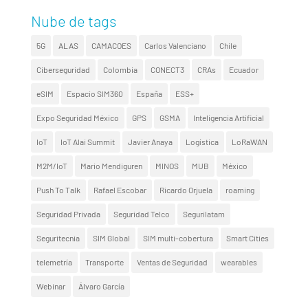
Nube de tags
5G
ALAS
CAMACOES
Carlos Valenciano
Chile
Ciberseguridad
Colombia
CONECT3
CRAs
Ecuador
eSIM
Espacio SIM360
España
ESS+
Expo Seguridad México
GPS
GSMA
Inteligencia Artificial
IoT
IoT Alai Summit
Javier Anaya
Logística
LoRaWAN
M2M/IoT
Mario Mendiguren
MINOS
MUB
México
Push To Talk
Rafael Escobar
Ricardo Orjuela
roaming
Seguridad Privada
Seguridad Telco
Segurilatam
Seguritecnia
SIM Global
SIM multi-cobertura
Smart Cities
telemetría
Transporte
Ventas de Seguridad
wearables
Webinar
Álvaro García