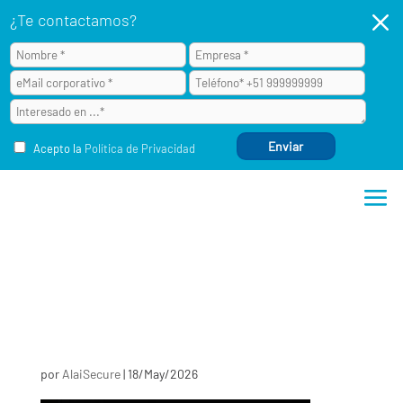
M
¿Te contactamos?
Acepto la
Política de Privacidad
por
AlaiSecure
|
18/May/2026