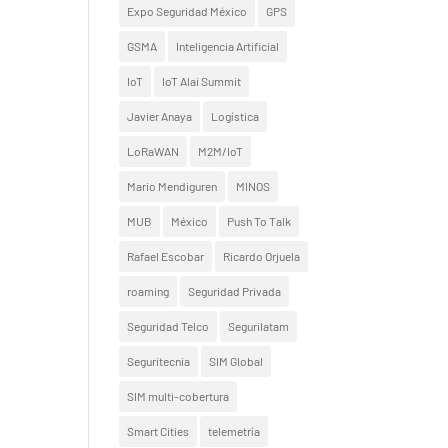
Expo Seguridad México
GPS
GSMA
Inteligencia Artificial
IoT
IoT Alai Summit
Javier Anaya
Logística
LoRaWAN
M2M/IoT
Mario Mendiguren
MINOS
MUB
México
Push To Talk
Rafael Escobar
Ricardo Orjuela
roaming
Seguridad Privada
Seguridad Telco
Segurilatam
Seguritecnia
SIM Global
SIM multi-cobertura
Smart Cities
telemetría