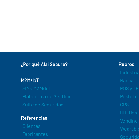
¿Por qué Alai Secure?
Rubros
Industri
M2M/IoT
Banca
SIMs M2M/IoT
POS y TP
Plataforma de Gestión
Push-To-
Suite de Seguridad
GPS
Utilities
Referencias
Vending
Clientes
Wearabl
Fabricantes
Segurida