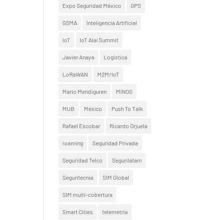
Expo Seguridad México
GPS
GSMA
Inteligencia Artificial
IoT
IoT Alai Summit
Javier Anaya
Logística
LoRaWAN
M2M/IoT
Mario Mendiguren
MINOS
MUB
México
Push To Talk
Rafael Escobar
Ricardo Orjuela
roaming
Seguridad Privada
Seguridad Telco
Segurilatam
Seguritecnia
SIM Global
SIM multi-cobertura
Smart Cities
telemetría