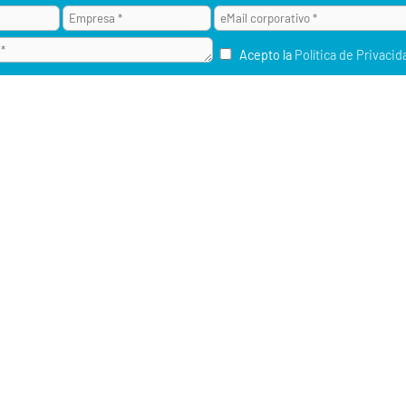
Acepto la
Política de Privacid
¿POR QUÉ ALAI SECURE?
M2M / IOT
RU