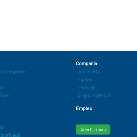
Compañía
a inteligente
Qué es Alai
Equipo
Vs
Historia
Talk
Grupo Ingenium
Empleo
es
Área Partners
d privada