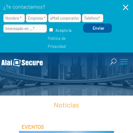
M
¿Te contactamos?
Acepto la
Política de
Privacidad
Noticias