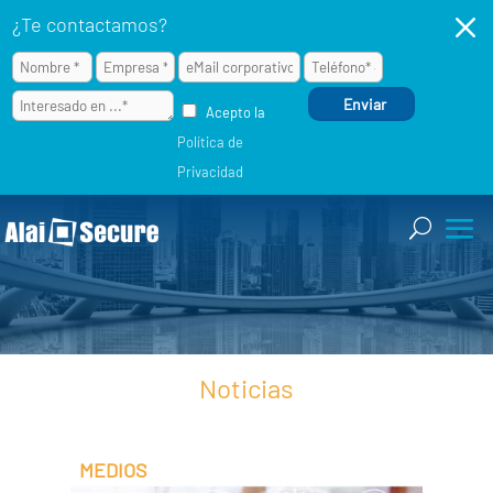
M
¿Te contactamos?
Acepto la
Política de
Privacidad
Noticias