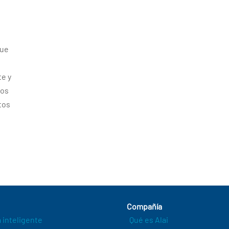
que
te y
tos
tos
Compañía
a inteligente
Qué es Alai