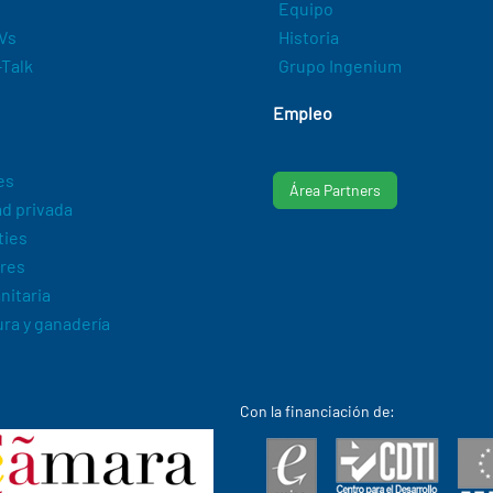
Equipo
Vs
Historia
Talk
Grupo Ingenium
Empleo
es
Área Partners
d privada
ties
res
nitaria
ura y ganadería
Con la financiación de: