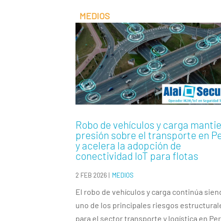
Robo de vehículos y carga manti
presión sobre el transporte en P
y acelera la adopción de
conectividad IoT para flotas
2 FEB 2026
|
MEDIOS
El robo de vehículos y carga continúa sie
uno de los principales riesgos estructural
para el sector transporte y logística en Pe