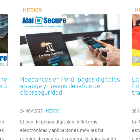
ene
Neobancos en Perú: pagos digitales
La 
erú
en auge y nuevos desafíos de
fi
ciberseguridad
tr
24 NOV 2025
|
MEDIOS
20 
ndo
El uso de pagos digitales, billeteras
En 
es
electrónicas y aplicaciones móviles ha
est
rú,
crecido de manera exponencial, impulsando
com