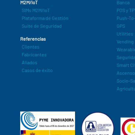
M2M/IoT
Banca
SIMs M2M/IoT
POS y TP
Plataforma de Gestión
Push-To-
Suite de Seguridad
GPS
Utilities
Referencias
Vending
Clientes
Wearabl
Fabricantes
Segurida
Aliados
Smart Ci
Casos de éxito
Ascenso
Socio-Sa
Agricult